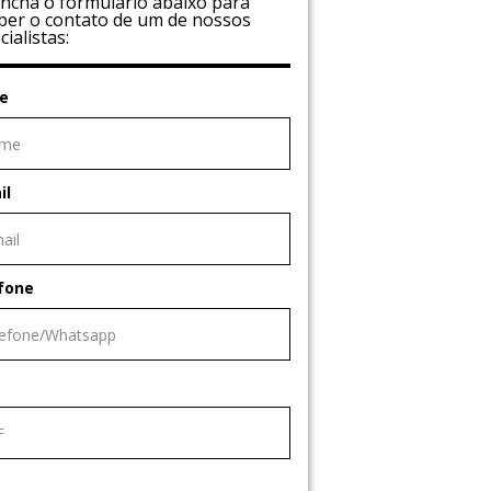
ncha o formulário abaixo para
ber o contato de um de nossos
cialistas:
e
il
fone