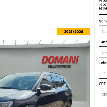
Pree
rece
espe
Nom
2025/2026
E-ma
Tele
CPF