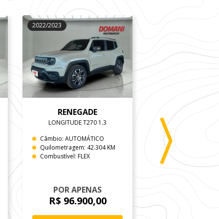
2022/2023
2022/2022
RENEGADE
RAM
LONGITUDE T270 1.3
Câmbio: AUTOMÁTICO
Câmbio: AUTOMÁT
Quilometragem: 42.304 KM
Quilometragem: 47
Combustível: FLEX
Combustível: DIESE
De
R$ 341.965
POR APENAS
POR APEN
R$ 96.900,00
R$ 295.99