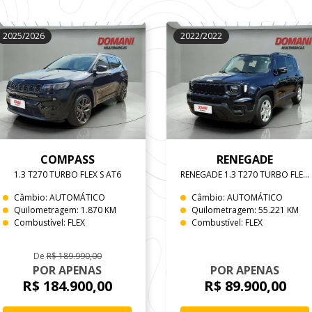
2025/2026
2022/2022
COMPASS
RENEGADE
1.3 T270 TURBO FLEX S AT6
RENEGADE 1.3 T270 TURBO FLEX SPORT AT6
Câmbio: AUTOMÁTICO
Câmbio: AUTOMÁTICO
Quilometragem: 1.870 KM
Quilometragem: 55.221 KM
Combustível: FLEX
Combustível: FLEX
De
R$ 189.990,00
POR APENAS
POR APENAS
R$ 184.900,00
R$ 89.900,00