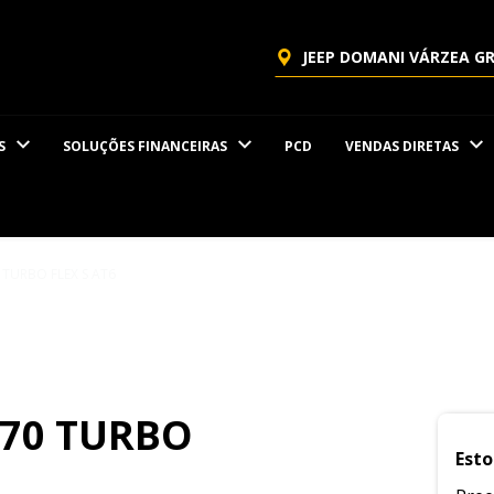
JEEP DOMANI VÁRZEA G
S
SOLUÇÕES FINANCEIRAS
PCD
VENDAS DIRETAS
 TURBO FLEX S AT6
270 TURBO
Esto