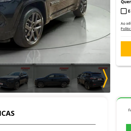
Quer
E
Ao in
Políti
F
ICAS