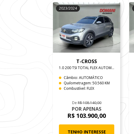
2023/2024
T-CROSS
1.0 200 TSI TOTAL FLEX AUTOMÁTICO
Câmbio: AUTOMÁTICO
Quilometragem: 50.560 KM
Combustível: FLEX
De
R$ 108.140,00
POR APENAS
R$ 103.900,00
TENHO INTERESSE