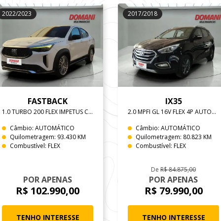
2022/2023
2017/2018
FASTBACK
IX35
1.0 TURBO 200 FLEX IMPETUS CVT
2.0 MPFI GL 16V FLEX 4P AUTOMATICO
Câmbio: AUTOMÁTICO
Câmbio: AUTOMÁTICO
Quilometragem: 93.430 KM
Quilometragem: 80.823 KM
Combustível: FLEX
Combustível: FLEX
De
R$ 84.875,00
POR APENAS
POR APENAS
R$ 102.990,00
R$ 79.990,00
TENHO INTERESSE
TENHO INTERESSE