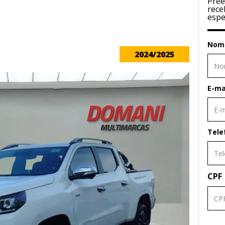
Pree
rece
espe
Nom
2024/2025
E-ma
Tele
CPF