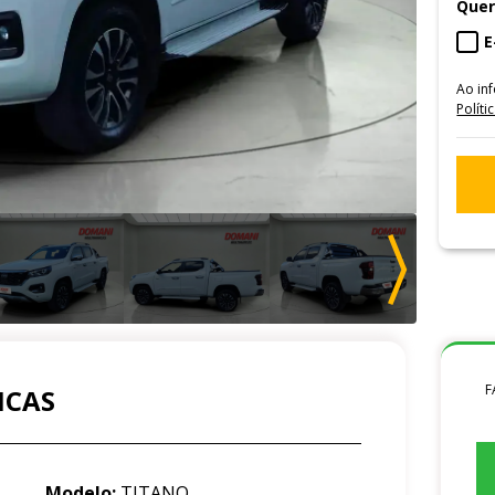
Quer
E
Ao in
Políti
F
ICAS
Modelo:
TITANO