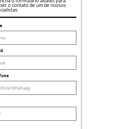
ncha o formulário abaixo para
ber o contato de um de nossos
cialistas:
e
il
fone