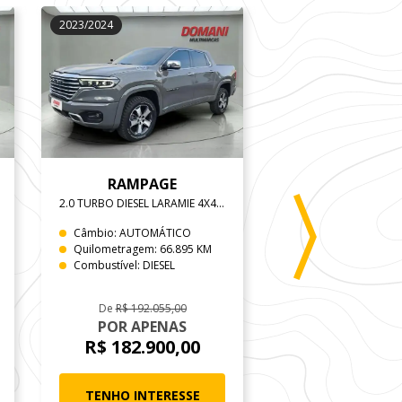
2023/2024
2023/2023
RAMPAGE
COMPAS
2.0 TURBO DIESEL LARAMIE 4X4 AUTOMÁTICO
1.3 T270 TURBO FLE
Câmbio: AUTOMÁTICO
Câmbio: AUTOMÁT
Quilometragem: 66.895 KM
Quilometragem: 73
Combustível: DIESEL
Combustível: FLEX
De
R$ 192.055,00
POR APENAS
POR APEN
R$ 182.900,00
R$ 145.99
TENHO INTERESSE
TENHO INTER