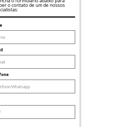
ncha o formulário abaixo para
ber o contato de um de nossos
cialistas:
e
il
fone