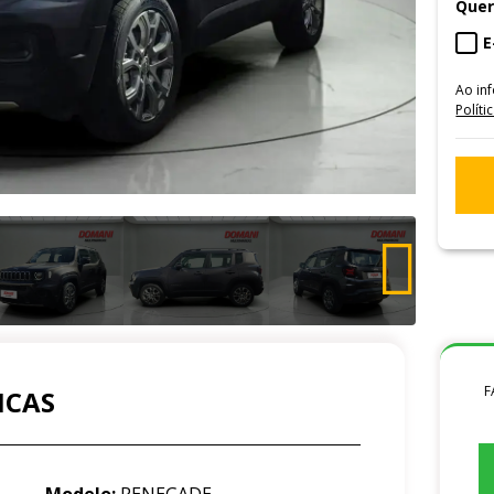
Quer
E
Ao in
Políti
F
ICAS