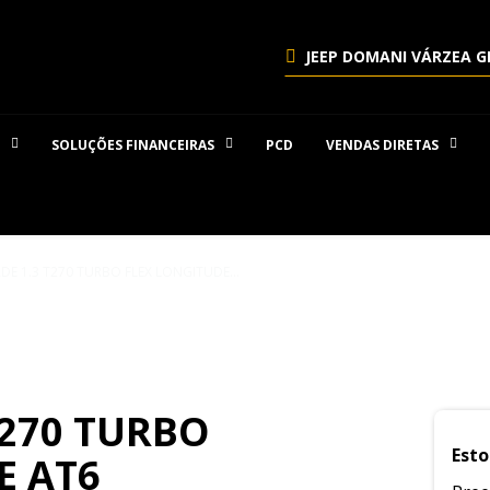
JEEP DOMANI VÁRZEA G
SOLUÇÕES FINANCEIRAS
PCD
VENDAS DIRETAS
 1.3 T270 TURBO FLEX LONGITUDE AT6
T270 TURBO
Esto
E AT6