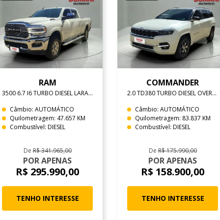
RAM
COMMANDER
3500 6.7 I6 TURBO DIESEL LARAMIE CD 4X4 AUTOMÁTICO
2.0 TD380 TURBO DIESEL OVERLAND AT9
Câmbio: AUTOMÁTICO
Câmbio: AUTOMÁTICO
Quilometragem: 47.657 KM
Quilometragem: 83.837 KM
Combustível: DIESEL
Combustível: DIESEL
De
R$ 341.965,00
De
R$ 175.990,00
POR APENAS
POR APENAS
R$ 295.990,00
R$ 158.900,00
TENHO INTERESSE
TENHO INTERESSE