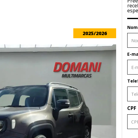
Pree
rece
espe
Nom
2025/2026
E-ma
Tele
CPF