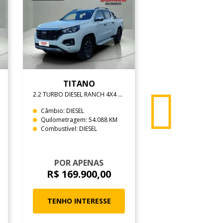
TITANO
IX35
2.2 TURBO DIESEL RANCH 4X4 AT6
Câmbio: DIESEL
Câmbio: AUTOMÁT
Quilometragem: 54.088 KM
Quilometragem: 80
Combustível: DIESEL
Combustível: FLEX
De
R$ 84.875,
POR APENAS
POR APEN
R$ 169.900,00
R$ 79.990
TENHO INTERESSE
TENHO INTER