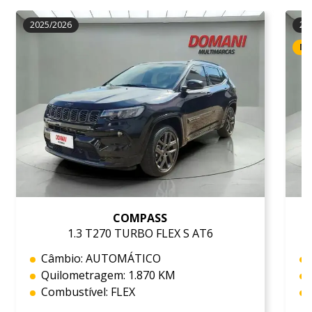
2025/2026
20
NE
COMPASS
1.3 T270 TURBO FLEX S AT6
Câmbio: AUTOMÁTICO
Quilometragem: 1.870 KM
Combustível: FLEX