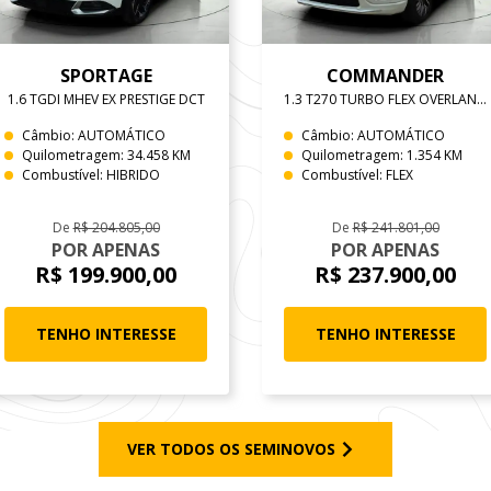
SPORTAGE
COMMANDER
1.6 TGDI MHEV EX PRESTIGE DCT
1.3 T270 TURBO FLEX OVERLAND AT6
Câmbio: AUTOMÁTICO
Câmbio: AUTOMÁTICO
Quilometragem: 34.458 KM
Quilometragem: 1.354 KM
Combustível: HIBRIDO
Combustível: FLEX
De
R$ 204.805,00
De
R$ 241.801,00
POR APENAS
POR APENAS
R$ 199.900,00
R$ 237.900,00
TENHO INTERESSE
TENHO INTERESSE
VER TODOS OS SEMINOVOS