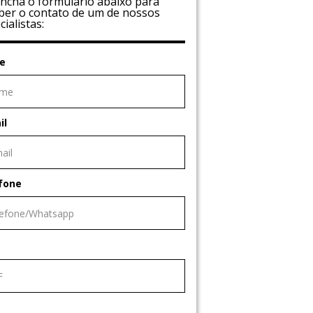
ncha o formulário abaixo para
ber o contato de um de nossos
cialistas:
e
il
fone