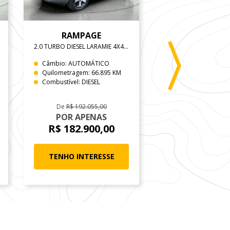
RAMPAGE
FASTBAC
2.0 TURBO DIESEL LARAMIE 4X4 AUTOMÁTICO
Câmbio: AUTOMÁTICO
Câmbio: AUTOMÁT
Quilometragem: 66.895 KM
Quilometragem: 93
Combustível: DIESEL
Combustível: FLEX
De
R$ 192.055,00
POR APENAS
POR APEN
R$ 182.900,00
R$ 102.99
TENHO INTERESSE
TENHO INTER