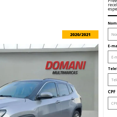
Pree
rece
espe
Nom
2020/2021
E-ma
Tele
CPF