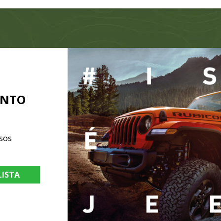
ENTO
sos
LISTA