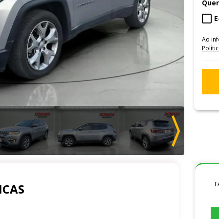
Quer
E
Ao in
Políti
F
ICAS